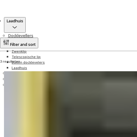
Producten
Laadhuis
Docklevellers
Filter and sort
Zwenklip
Telescopische lip
3 resultaten
Buiten docklevelers
Laadhuis
Dockshelters
Dock Equipment
Dynaco Sectionale deuren