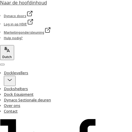
Naar de hoofdinhoud
Dynaco doors
Log in op HIVE
Marketingondersteuning
Hulp nodig?
Dutch
Menu
Docklevellers
Dockshelters
Dock Equipment
Dynaco Sectionale deuren
Over ons
Contact