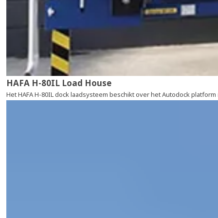
HAFA H-80IL Load House
Het HAFA H-80IL dock laadsysteem beschikt over het Autodock platform 