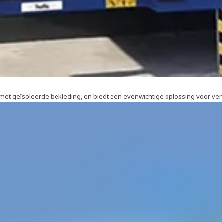
met geïsoleerde bekleding, en biedt een evenwichtige oplossing voor ver