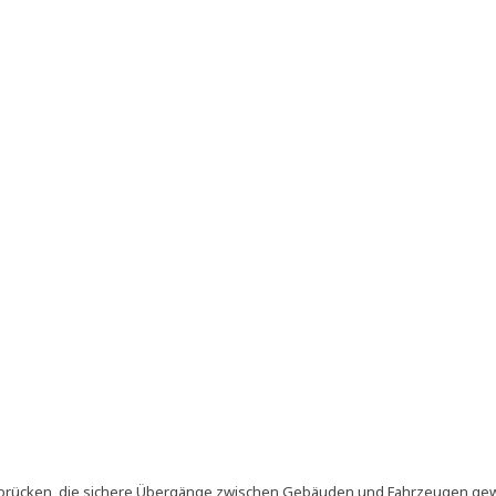
adebrücken, die sichere Übergänge zwischen Gebäuden und Fahrzeugen gew