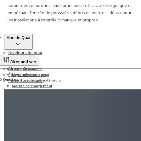
autour des remorques, améliorant ainsi l'efficacité énergétique et
empêchant l'entrée de poussière, débris et insectes, idéaux pour
les installations à contrôle climatique et propres.
Produits
Abri de Quai
Niveleurs de quai
Filter and sort
Abri de Quai
Lèvre basculante
Équipements de quai
Lèvre télescopique
5 Résultats
Porte Sectionnelle
Niveleurs de quai extérieurs
Maison de chargement