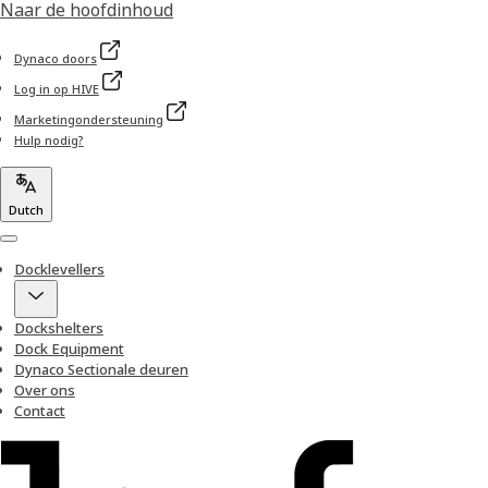
Naar de hoofdinhoud
Dynaco doors
Log in op HIVE
Marketingondersteuning
Hulp nodig?
Dutch
Menu
Docklevellers
Dockshelters
Dock Equipment
Dynaco Sectionale deuren
Over ons
Contact