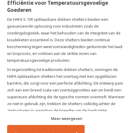
Efficiëntie voor Temperatuursgevoelige
Goederen
De HAFA S-1IR opblaasbare dokken shelters bieden een
geavanceerde oplossing voor industrieën zoals de
voedingslogistiek, waar het behouden van de integriteit van de
koudeketen essentieel is. Deze shelters bieden continue
bescherming tegen weersomstandigheden gedurende het laad-
en losproces, en voldoen aan de strikte eisen van
temperatuursgevoelige producten.
In tegenstelling tot traditionele dokken shelters, omringen de
HAFA opblaasbare shelters het voertuig met een opgeblazen
barrière, die zorgt voor een perfecte afdichting. Dit ontwerp past
zich aan een breed scala van voertuiggroottes aan en biedt een
superieure afdichting die de typische normen overtreft. Wanneer
ze niet in gebruik zijn, trekken de shelters volledig achter de
zijstructuren in, waardoor de breedte van de laadruimte
gemaximaliseerd wordt en de manoeuvreerbaarheid voor
Meer weergeven
bestuurders wordt verbeterd.