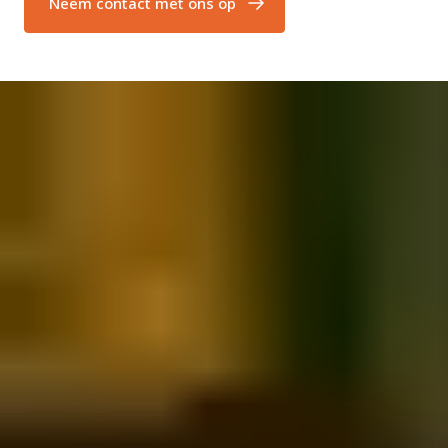
De shelters zijn gemonteerd op een robuust frame dat bedekt is
Neem contact met ons op
met geïsoleerde panelen, wat de thermische efficiëntie verhoogt.
Dit ontwerp maakt het ook gemakkelijker om componenten te
vervangen indien nodig. De opblaasbare zij- en topluchtkussens
zijn gemaakt van schokbestendige, niet-brandbare materialen
met een duurzame geweven kern, die betrouwbare prestaties
garanderen, zelfs in zware omgevingen.
Belangrijke Voordelen:
Uitzonderlijke Afdichting: Blaast op rondom het voertuig voor
een strakke afdichting die conventionele eisen overtreft.
Energie-efficiëntie: Geïsoleerde panelen helpen de
temperatuur consistent te houden en verminderen
energieverlies.
Duurzaamheid en Betrouwbaarheid: Gemaakt van
schokbestendige, niet-brandbare materialen voor
langdurige, betrouwbare prestaties.