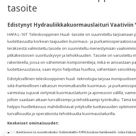
tasoite
Edistynyt Hydrauliikkakuormauslaituri Vaativiin
HAFA L-16T Teleskooppinen Huuli -tasoite on suunniteltu tarjoamaan p
luotettavuutta korkean taajuuden kuormaus- ja purkamisoperaatioissa
teräksestä valmistettu tasoite on suunniteltu menestymään vaativimmi
pitkäkestoisen suorituskyvyn ja tehokkuuden. Tasoite on varustettu innov
rakenteella, jossa on vähemmän komponentteja, mikä ei ainoastaan par
luotettavuustasoa, vaan myös helpottaa huoltoa, vähentäen seisokkeja
Edistyksellinen teleskooppinen huuli -teknologia tarjoaa monipuolise
siitä ihanteellisen ratkaisun monimutkaisille kuormaus- ja purkamisoper
varmistaa sujuvat siirtymät kuormauslaiturin ja ajoneuvon välillä, vaime
jolloin saadaan aikaan turvallisempi ja tehokkaampi työnkulku. Tämä k
helppo huollettavuus mahdollistavat yrityksille tuottavuuden optimoin
turvallisuutta ja operatiivista tehokkuutta kuormauslaiturilla.
Keskeiset ominaisuudet:
Kestävyys ja suorituskyky: Valmistettu S355-luokan teräksestä, joka taka