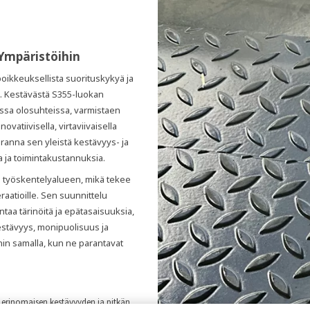
 Ympäristöihin
oikkeuksellista suorituskykyä ja
. Kestävästä S355-luokan
ssa olosuhteissa, varmistaen
atiivisella, virtaviivaisella
anna sen yleistä kestävyys- ja
 ja toimintakustannuksia.
n työskentelyalueen, mikä tekee
aatioille. Sen suunnittelu
ntaa tärinöitä ja epätasaisuuksia,
estävyys, monipuolisuus ja
nin samalla, kun ne parantavat
a erinomaisen kestävyyden ja pitkän