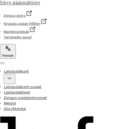
Siirry pääsisältöön
Dynaco doors
Kirjaudu sisään HIVEen
Markkinointituki
Tarvitsetko apua?
Finnish
Menu
Lastauslaiturit
Lastauslaiturin suojat
Lastauslaitteet
Dynaco osiotiivistysovet
Meistä
Ota yhteyttä