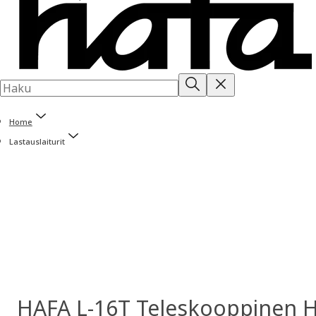
Home
Lastauslaiturit
HAFA L-16T Teleskooppinen Hu