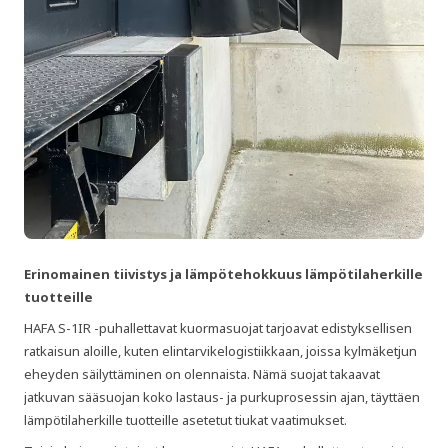
Erinomainen tiivistys ja lämpötehokkuus lämpötilaherkille
tuotteille
HAFA S-1IR -puhallettavat kuormasuojat tarjoavat edistyksellisen
ratkaisun aloille, kuten elintarvikelogistiikkaan, joissa kylmäketjun
eheyden säilyttäminen on olennaista. Nämä suojat takaavat
jatkuvan sääsuojan koko lastaus- ja purkuprosessin ajan, täyttäen
lämpötilaherkille tuotteille asetetut tiukat vaatimukset.